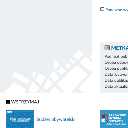
Ponowne wyk
METKA
Podmiot publ
Osoba odpowi
Osoba publik
Data wytworz
Data publikac
Data aktualiza
WSTRZYMAJ
Budżet obywatelski