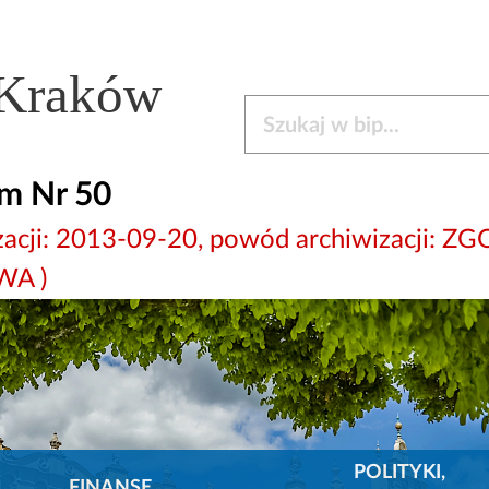
 Kraków
Szukaj w bip
m Nr 50
wizacji: 2013-09-20, powód archiwizacji
WA )
POLITYKI,
FINANSE