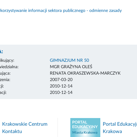
orzystywanie informacji sektora publicznego - odmienne zasady
:
ikujący:
GIMNAZJUM NR 50
edzialna:
MGR GRAŻYNA OLEŚ
ująca:
RENATA OKRASZEWSKA-MARCZYK
enia:
2007-03-20
ji:
2010-12-14
cji:
2010-12-14
Krakowskie Centrum
Portal Edukacyj
Kontaktu
Krakowa