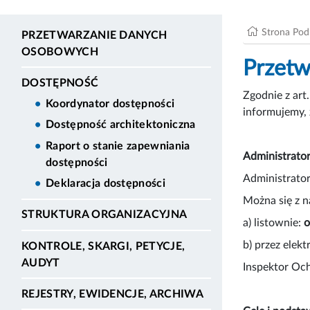
Strona Po
PRZETWARZANIE DANYCH
OSOBOWYCH
Przetw
DOSTĘPNOŚĆ
Zgodnie z art
Koordynator dostępności
informujemy, 
Dostępność architektoniczna
Raport o stanie zapewniania
Administrato
dostępności
Administrato
Deklaracja dostępności
Można się z 
STRUKTURA ORGANIZACYJNA
a) listownie:
o
b) przez elek
KONTROLE, SKARGI, PETYCJE,
AUDYT
Inspektor Oc
REJESTRY, EWIDENCJE, ARCHIWA