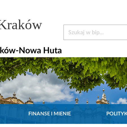
 Kraków
Szukaj w bip
raków-Nowa Huta
FINANSE I MIENIE
POLITY