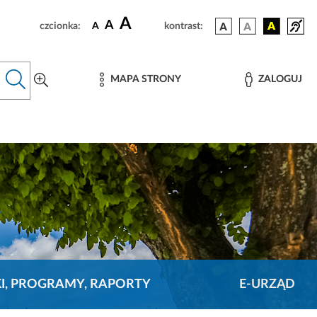
A
A
czcionka:
A
kontrast:
MAPA STRONY
ZALOGUJ
KI, PROGRAMY, RAPORTY
E-URZĄD