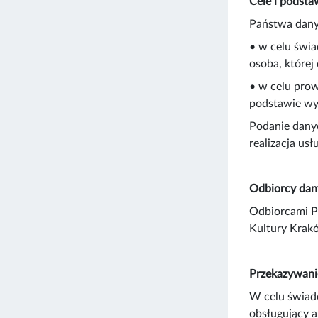
Cele i podsta
Państwa dany
• w celu świa
osoba, której
• w celu prow
podstawie wy
Podanie dany
realizacja us
Odbiorcy da
Odbiorcami Pa
Kultury Kra
Przekazywani
W celu świad
obsługujący a