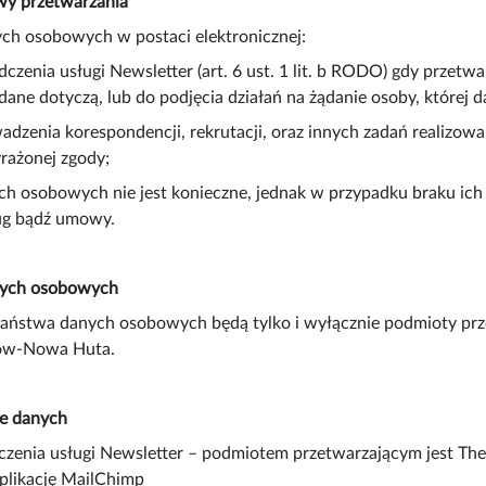
wy przetwarzania
ch osobowych w postaci elektronicznej:
dczenia usługi Newsletter (art. 6 ust. 1 lit. b RODO) gdy przetw
 dane dotyczą, lub do podjęcia działań na żądanie osoby, której
adzenia korespondencji, rekrutacji, oraz innych zadań realizowan
rażonej zgody;
ch osobowych nie jest konieczne, jednak w przypadku braku ic
ług bądź umowy.
nych osobowych
ństwa danych osobowych będą tylko i wyłącznie podmioty przet
ków-Nowa Huta.
e danych
czenia usługi Newsletter – podmiotem przetwarzającym jest Th
plikację MailChimp