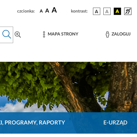
A
A
czcionka:
A
kontrast:
MAPA STRONY
ZALOGUJ
KI, PROGRAMY, RAPORTY
E-URZĄD