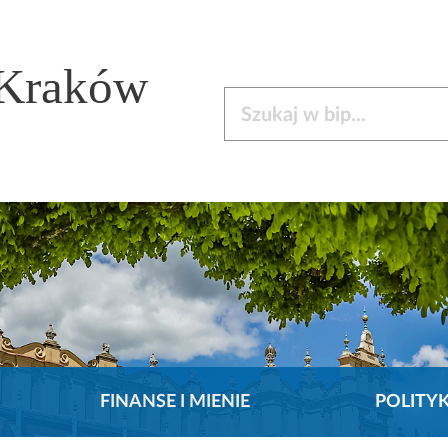
 Kraków
Szukaj w bip
FINANSE I MIENIE
POLITY