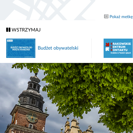
Pokaż metkę
WSTRZYMAJ
Budżet obywatelski