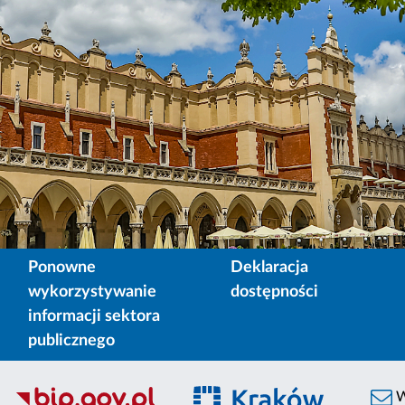
Ponowne
Deklaracja
wykorzystywanie
dostępności
informacji sektora
publicznego
W