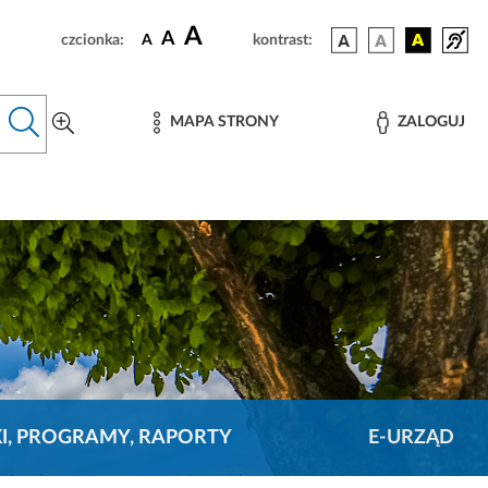
A
A
czcionka:
A
kontrast:
MAPA STRONY
ZALOGUJ
KI, PROGRAMY, RAPORTY
E-URZĄD