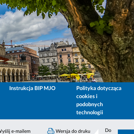
Instrukcja BIP MJO
Polityka dotycząca
cookies i
podobnych
technologii
Do
yślij e-mailem
Wersja do druku