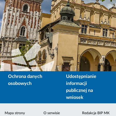
Ochrona danych
Udostępnianie
osobowych
informacji
publicznej na
wniosek
Mapa strony
O serwisie
Redakcja BIP MK