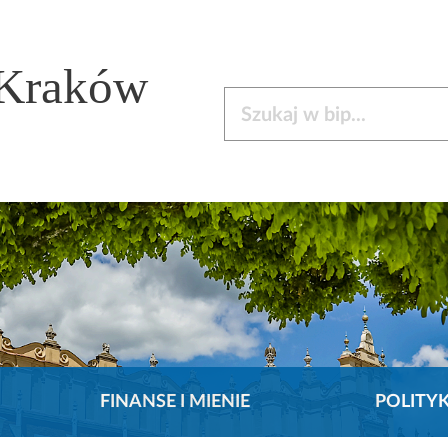
 Kraków
Szukaj w bip
FINANSE I MIENIE
POLITY