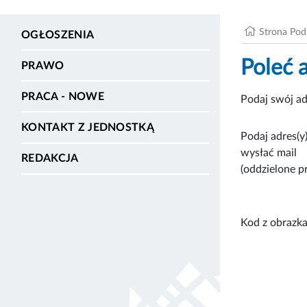
Strona Po
OGŁOSZENIA
Poleć 
PRAWO
PRACA - NOWE
Podaj swój ad
KONTAKT Z JEDNOSTKĄ
Podaj adres(y)
wysłać mail
REDAKCJA
(oddzielone p
Kod z obrazka