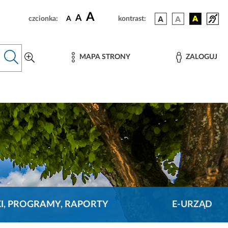
A
A
czcionka:
A
kontrast:
MAPA STRONY
ZALOGUJ
KI, PROGRAMY, RAPORTY
E-URZĄD