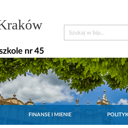
 Kraków
Szukaj w bip
zkole nr 45
FINANSE I MIENIE
POLITY