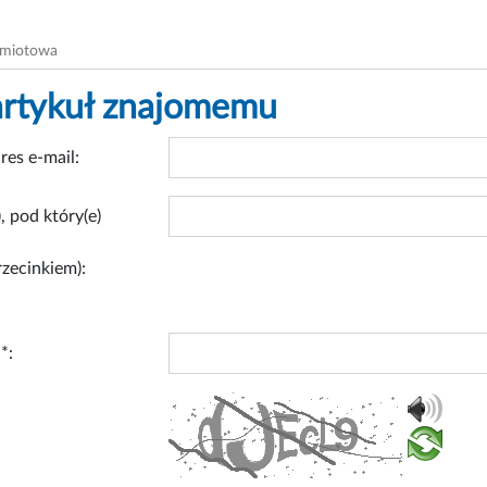
dmiotowa
artykuł znajomemu
res e-mail:
, pod który(e)
rzecinkiem):
*: