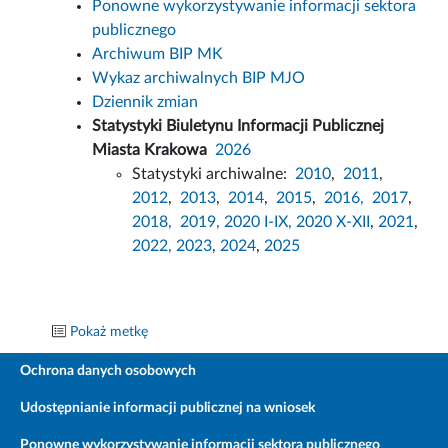
Ponowne wykorzystywanie informacji sektora
publicznego
Archiwum BIP MK
Wykaz archiwalnych BIP MJO
Dziennik zmian
Statystyki Biuletynu Informacji Publicznej
Miasta Krakowa
2026
Statystyki archiwalne:
2010
,
2011
,
2012
,
2013
,
2014
,
2015
,
2016,
2017
,
2018,
2019,
2020 I-IX,
2020 X-XII
,
2021
,
2022,
2023
,
2024
,
2025
Pokaż metkę
Ochrona danych osobowych
Udostępnianie informacji publicznej na wniosek
Ponowne wykorzystywanie informacji sektora publicznego