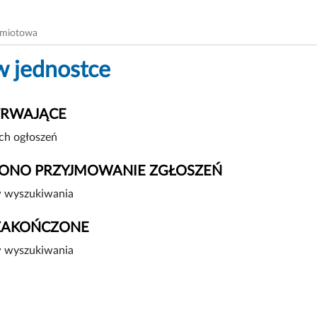
dmiotowa
w jednostce
TRWAJĄCE
ch ogłoszeń
ONO PRZYJMOWANIE ZGŁOSZEŃ
 wyszukiwania
ZAKOŃCZONE
 wyszukiwania