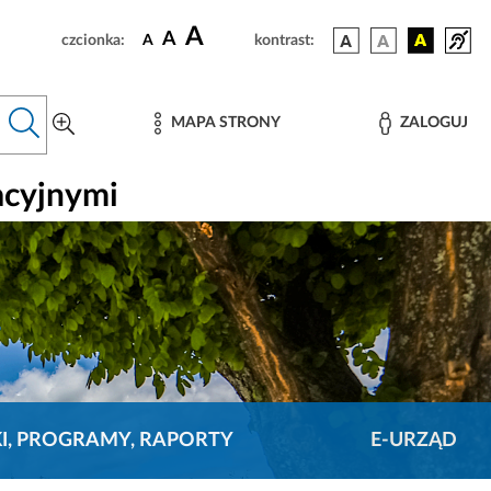
A
A
czcionka:
A
kontrast:
MAPA STRONY
ZALOGUJ
acyjnymi
KI, PROGRAMY, RAPORTY
E-URZĄD