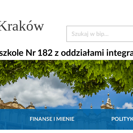
 Kraków
Szukaj w bip
kole Nr 182 z oddziałami integr
FINANSE I MIENIE
POLITY