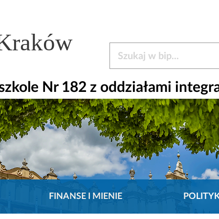
 Kraków
Szukaj w bip
kole Nr 182 z oddziałami integr
FINANSE I MIENIE
POLITY