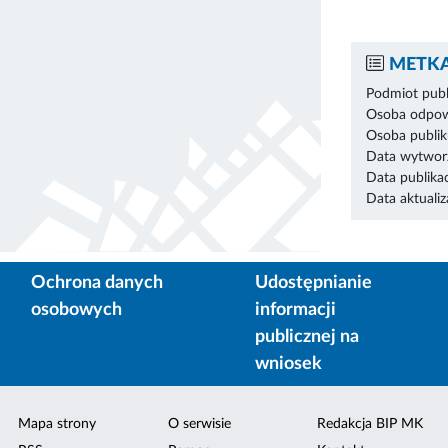
METKA
Podmiot publ
Osoba odpowi
Osoba publik
Data wytworz
Data publikac
Data aktualiza
Ochrona danych
Udostępnianie
osobowych
informacji
publicznej na
wniosek
Mapa strony
O serwisie
Redakcja BIP MK