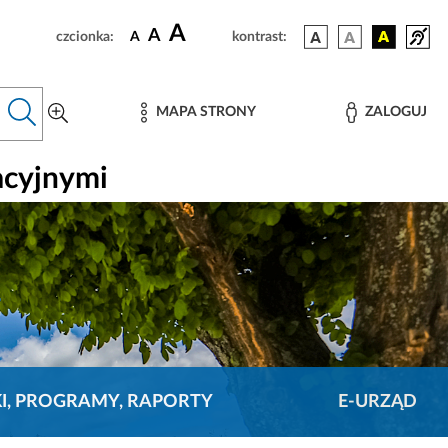
A
A
czcionka:
A
kontrast:
MAPA STRONY
ZALOGUJ
acyjnymi
KI, PROGRAMY, RAPORTY
E-URZĄD