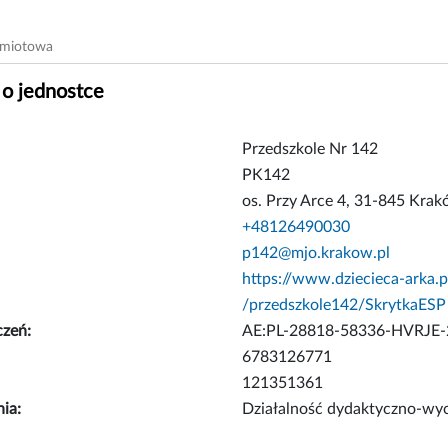
dmiotowa
 o jednostce
Przedszkole Nr 142
PK142
os. Przy Arce 4, 31-845 Kra
+48126490030
p142@mjo.krakow.pl
https://www.dziecieca-arka.p
/przedszkole142/SkrytkaESP
czeń:
AE:PL-28818-58336-HVRJE-
6783126771
121351361
nia:
Działalność dydaktyczno-w