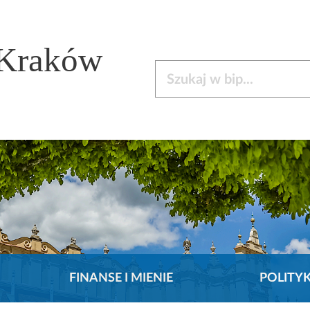
 Kraków
Szukaj w bip
FINANSE I MIENIE
POLITY