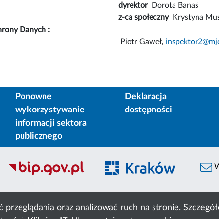
dyrektor
Dorota Banaś
z-ca społeczny
Krystyna Mus
hrony Danych :
Piotr Gaweł,
inspektor2@mj
Ponowne
Deklaracja
wykorzystywanie
dostępności
informacji sektora
publicznego
W
ć przeglądania oraz analizować ruch na stronie. Szczeg