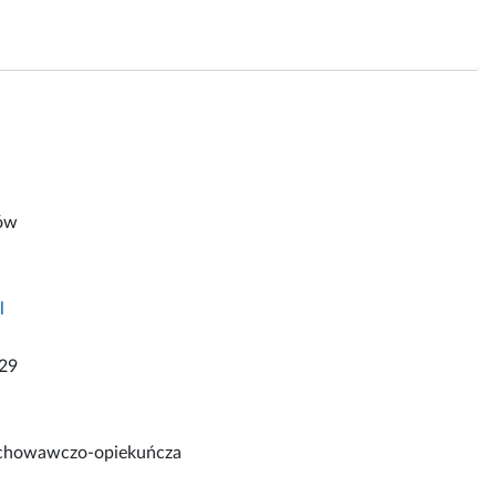
ków
l
29
ychowawczo-opiekuńcza