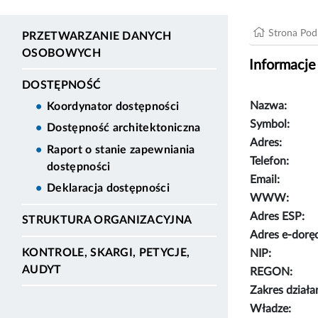
Strona Po
PRZETWARZANIE DANYCH
OSOBOWYCH
Informacje
DOSTĘPNOŚĆ
Nazwa:
Koordynator dostępności
Symbol:
Dostępność architektoniczna
Adres:
Raport o stanie zapewniania
Telefon:
dostępności
Email:
Deklaracja dostępności
WWW:
Adres ESP:
STRUKTURA ORGANIZACYJNA
Adres e-dorę
KONTROLE, SKARGI, PETYCJE,
NIP:
AUDYT
REGON:
Zakres działa
Władze: