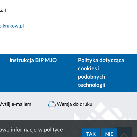
iał
o.krakow.pl
Instrukcja BIP MJO
Polityka dotycząca
cookies i
podobnych
technologii
yślij e-mailem
Wersja do druku
ółowe informacje w
polityce
TAK
NIE