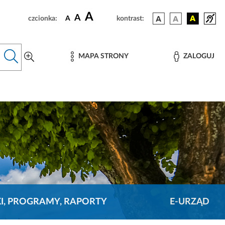
A
A
czcionka:
A
kontrast:
MAPA STRONY
ZALOGUJ
KI, PROGRAMY, RAPORTY
E-URZĄD