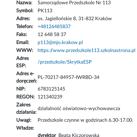
Nazwa:
Samorządowe Przedszkole Nr 113
Symbol:
PK113
Adres:
os. Jagiellońskie 8, 31-832 Kraków
Telefon:
+48126485837
Faks:
12 648 58 37
Email:
p113@mjo.krakow.pl
WWW:
https://www.przedszkole113.szkolnastrona.pl
Adres
/przedszkole/SkrytkaESP
ESP:
Adres e-
PL-70217-84957-IWRBD-34
doręczeń:
NIP:
6783125145
REGON:
121340239
Zakres
działalność oświatowo-wychowawcza
działania:
Uwagi:
Przedszkole czynne w godzinach 6.30-17.00.
Władze:
dyrektor
Beata Kiczorowska