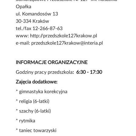
Opałka
ul. Komandosów 13
30-334 Kraków
tel./fax 12-266-87-63
www: http://przedszkole127krakow.pl
e-mail: przedszkole127krakow@interia.pl
INFORMACJE ORGANIZACYJNE
Godziny pracy przedszkola
: 6:30 - 17:30
Zajęcia dodatkowe:
* gimnastyka korekcyjna
* religia (6-latki)
* szachy (6-latki)
* rytmika
* taniec towarzyski