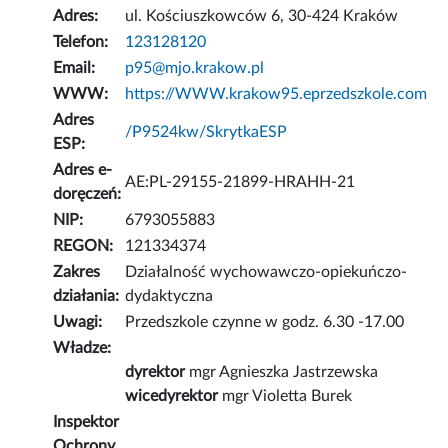
Adres:
ul. Kościuszkowców 6, 30-424 Kraków
Telefon:
123128120
Email:
p95@mjo.krakow.pl
WWW:
https://WWW.krakow95.eprzedszkole.com
Adres
/P9524kw/SkrytkaESP
ESP:
Adres e-
AE:PL-29155-21899-HRAHH-21
doręczeń:
NIP:
6793055883
REGON:
121334374
Zakres
Działalność wychowawczo-opiekuńczo-
działania:
dydaktyczna
Uwagi:
Przedszkole czynne w godz. 6.30 -17.00
Władze:
dyrektor
mgr Agnieszka Jastrzewska
wicedyrektor
mgr Violetta Burek
Inspektor
Ochrony