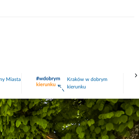
ny Miasta
Kraków w dobrym
kierunku