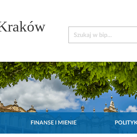
 Kraków
Szukaj w bip
FINANSE I MIENIE
POLITY