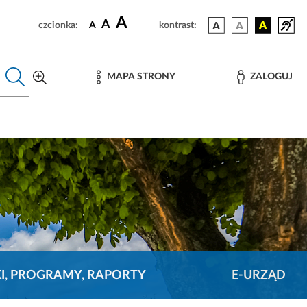
A
A
czcionka:
A
kontrast:
MAPA STRONY
ZALOGUJ
KI, PROGRAMY, RAPORTY
E-URZĄD