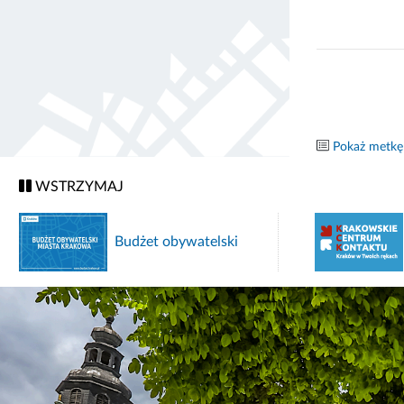
Pokaż metkę
WSTRZYMAJ
Budżet obywatelski