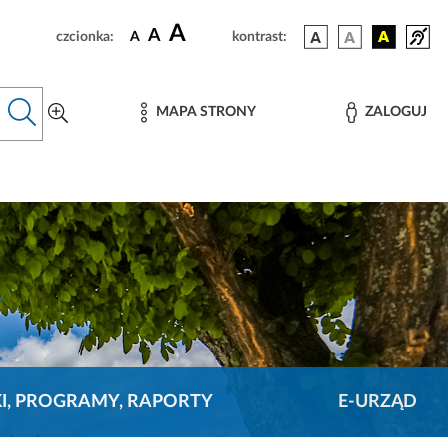
A
A
czcionka:
A
kontrast:
MAPA STRONY
ZALOGUJ
KI, PROGRAMY, RAPORTY
E-URZĄD