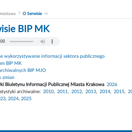
dmiotowa
O Serwisie
isie BIP MK
 wykorzystywanie informacji sektora publicznego
um BIP MK
archiwalnych BIP MJO
k zmian
yki Biuletynu Informacji Publicznej Miasta Krakowa
2026
atystyki archiwalne:
2010
,
2011
,
2012
,
2013
,
2014
,
2015
,
2
023
,
2024
,
2025