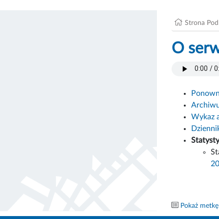
Strona Po
O serw
Ponowne
Archiw
Wykaz 
Dzienni
Statyst
St
2
Pokaż metkę