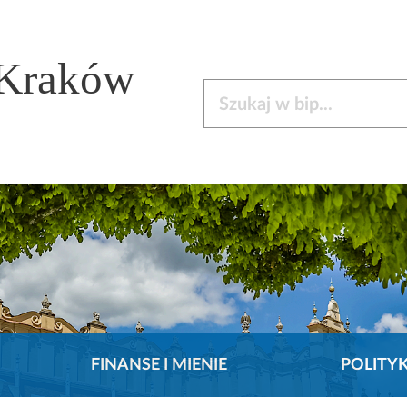
 Kraków
Szukaj w bip
FINANSE I MIENIE
POLITY