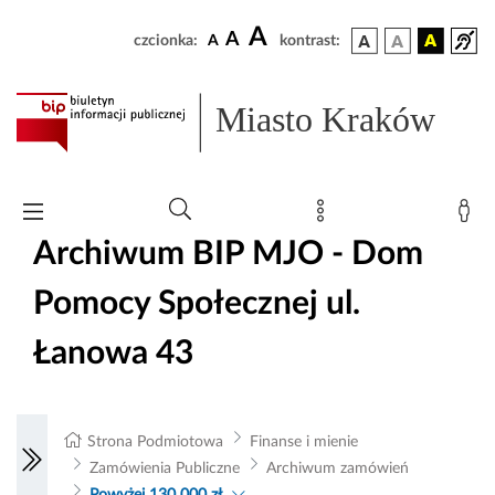
A
A
czcionka:
A
kontrast:
Miasto Kraków
Archiwum BIP MJO - Dom
Pomocy Społecznej ul.
Łanowa 43
Strona Podmiotowa
Finanse i mienie
Zamówienia Publiczne
Archiwum zamówień