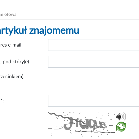
dmiotowa
artykuł znajomemu
res e-mail:
, pod który(e)
rzecinkiem):
*: