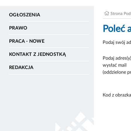
Strona Po
OGŁOSZENIA
Poleć 
PRAWO
PRACA - NOWE
Podaj swój ad
KONTAKT Z JEDNOSTKĄ
Podaj adres(y)
wysłać mail
REDAKCJA
(oddzielone p
Kod z obrazka