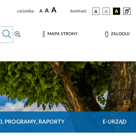
A
A
czcionka:
A
kontrast:
MAPA STRONY
ZALOGUJ
KI, PROGRAMY, RAPORTY
E-URZĄD