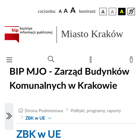
A
A
czcionka:
A
kontrast:
Miasto Kraków
BIP MJO - Zarząd Budynków
Komunalnych w Krakowie
Strona Podmiotowa
Polityki, programy, raporty
ZBK w UE
ZBK w UE