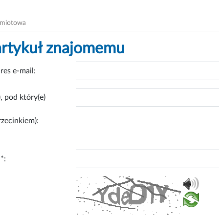
dmiotowa
artykuł znajomemu
res e-mail:
, pod który(e)
rzecinkiem):
*: