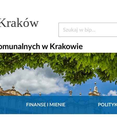
 Kraków
Szukaj w bip
omunalnych w Krakowie
FINANSE I MIENIE
POLITY