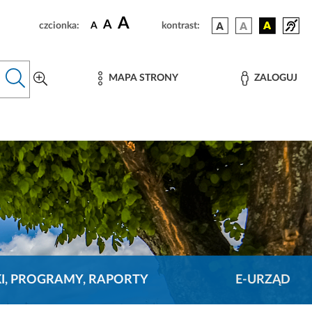
A
A
czcionka:
A
kontrast:
MAPA STRONY
ZALOGUJ
KI, PROGRAMY, RAPORTY
E-URZĄD