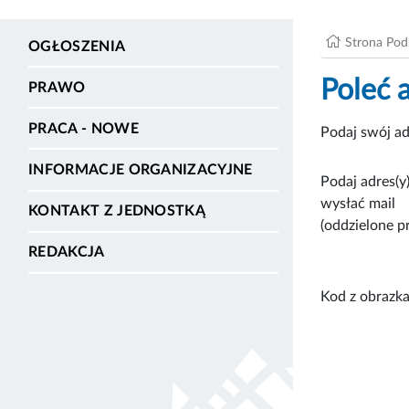
Strona Po
OGŁOSZENIA
Poleć 
PRAWO
PRACA - NOWE
Podaj swój ad
INFORMACJE ORGANIZACYJNE
Podaj adres(y)
wysłać mail
KONTAKT Z JEDNOSTKĄ
(oddzielone p
REDAKCJA
Kod z obrazka