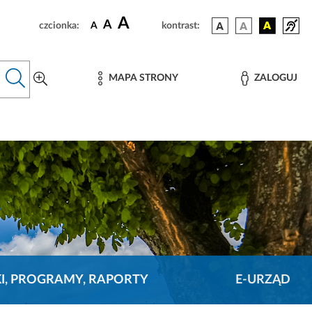
A
A
czcionka:
A
kontrast:
MAPA STRONY
ZALOGUJ
KI, PROGRAMY, RAPORTY
E-URZĄD