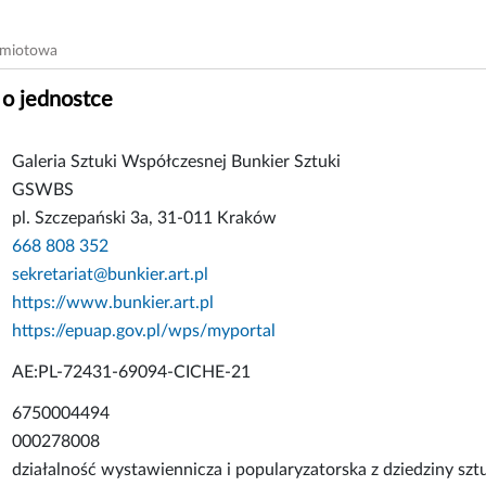
dmiotowa
 o jednostce
Galeria Sztuki Współczesnej Bunkier Sztuki
GSWBS
pl. Szczepański 3a, 31-011 Kraków
668 808 352
sekretariat@bunkier.art.pl
https://www.bunkier.art.pl
https://epuap.gov.pl/wps/myportal
AE:PL-72431-69094-CICHE-21
6750004494
000278008
działalność wystawiennicza i popularyzatorska z dziedziny szt