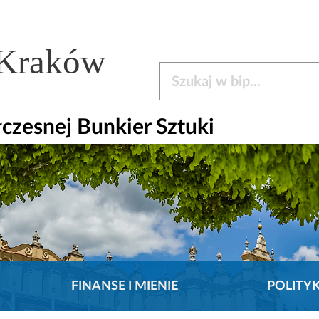
 Kraków
Szukaj w bip
czesnej Bunkier Sztuki
FINANSE I MIENIE
POLITY