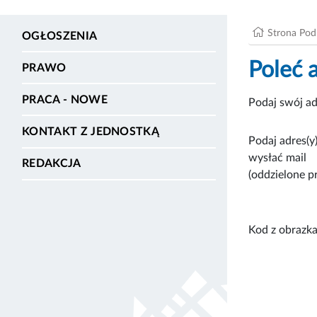
Strona Po
OGŁOSZENIA
Poleć 
PRAWO
PRACA - NOWE
Podaj swój ad
KONTAKT Z JEDNOSTKĄ
Podaj adres(y)
wysłać mail
REDAKCJA
(oddzielone p
Kod z obrazka