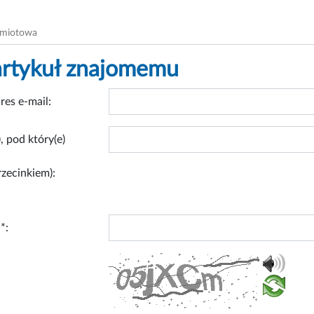
dmiotowa
artykuł znajomemu
res e-mail:
, pod który(e)
rzecinkiem):
*: