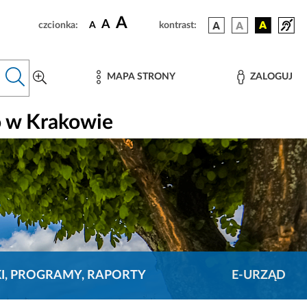
A
A
czcionka:
A
kontrast:
MAPA STRONY
ZALOGUJ
o w Krakowie
KI, PROGRAMY, RAPORTY
E-URZĄD