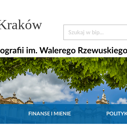
 Kraków
Szukaj w bip
ografii im. Walerego Rzewuskieg
FINANSE I MIENIE
POLITY