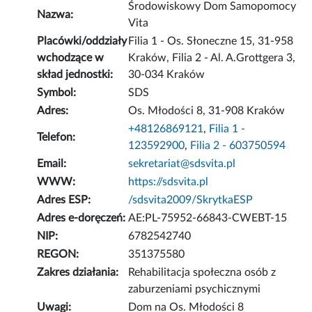
Środowiskowy Dom Samopomocy
Nazwa:
Vita
Placówki/oddziały
Filia 1 - Os. Słoneczne 15, 31-958
wchodzące w
Kraków, Filia 2 - Al. A.Grottgera 3,
skład jednostki:
30-034 Kraków
Symbol:
SDS
Adres:
Os. Młodości 8, 31-908 Kraków
+48126869121
,
Filia 1 -
Telefon:
123592900
,
Filia 2 - 603750594
Email:
sekretariat@sdsvita.pl
WWW:
https://sdsvita.pl
Adres ESP:
/sdsvita2009/SkrytkaESP
Adres e-doręczeń:
AE:PL-75952-66843-CWEBT-15
NIP:
6782542740
REGON:
351375580
Zakres działania:
Rehabilitacja społeczna osób z
zaburzeniami psychicznymi
Uwagi:
Dom na Os. Młodości 8