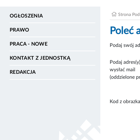
Strona Po
OGŁOSZENIA
Poleć 
PRAWO
PRACA - NOWE
Podaj swój ad
KONTAKT Z JEDNOSTKĄ
Podaj adres(y)
wysłać mail
REDAKCJA
(oddzielone p
Kod z obrazka