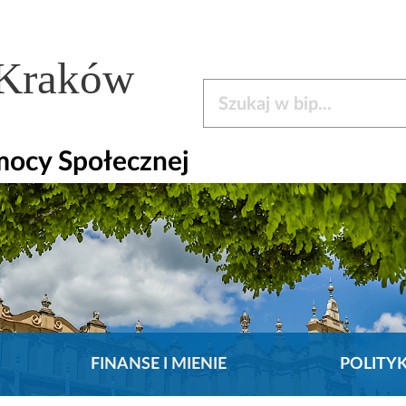
 Kraków
Szukaj w bip
mocy Społecznej
FINANSE I MIENIE
POLITY