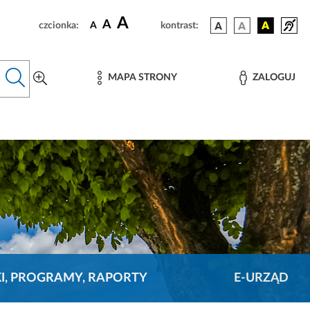
A
A
czcionka:
A
kontrast:
MAPA STRONY
ZALOGUJ
KI, PROGRAMY, RAPORTY
E-URZĄD