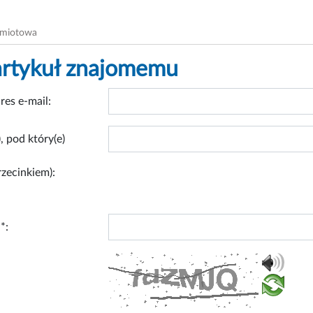
dmiotowa
artykuł znajomemu
res e-mail:
, pod który(e)
rzecinkiem):
*: