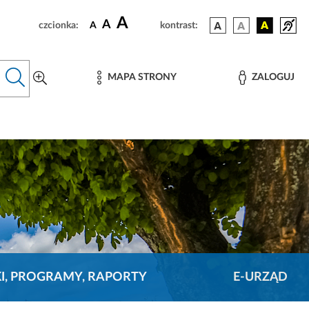
A
A
czcionka:
A
kontrast:
MAPA STRONY
ZALOGUJ
KI, PROGRAMY, RAPORTY
E-URZĄD