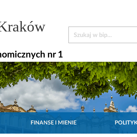
 Kraków
Szukaj w bip
nomicznych nr 1
FINANSE I MIENIE
POLITY