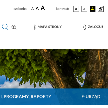
A
A
czcionka:
A
kontrast:
MAPA STRONY
ZALOGUJ
KI, PROGRAMY, RAPORTY
E-URZĄD