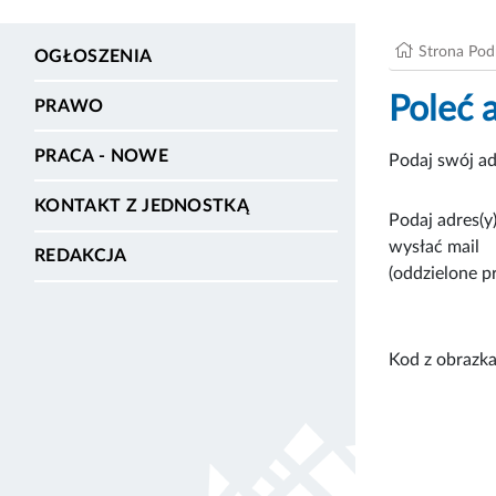
Strona Po
OGŁOSZENIA
Poleć 
PRAWO
PRACA - NOWE
Podaj swój ad
KONTAKT Z JEDNOSTKĄ
Podaj adres(y)
wysłać mail
REDAKCJA
(oddzielone p
Kod z obrazka