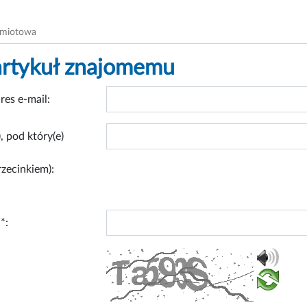
dmiotowa
artykuł znajomemu
res e-mail:
, pod który(e)
rzecinkiem):
*: