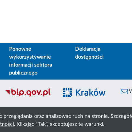
Ponowne
Deklaracja
wykorzystywanie
dostępności
informacji sektora
publicznego
W
ć przeglądania oraz analizować ruch na stronie. Szczeg
tności
. Klikając "Tak", akceptujesz te warunki.
 Cyfronet AGH
liczba wyświetleń:
8046