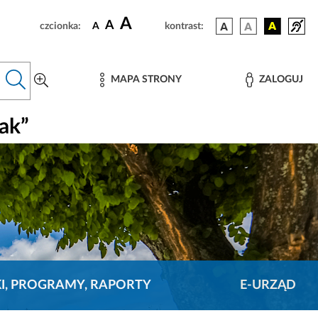
A
A
czcionka:
A
kontrast:
MAPA STRONY
ZALOGUJ
ak”
KI, PROGRAMY, RAPORTY
E-URZĄD