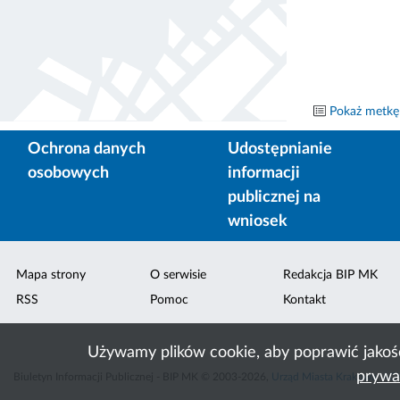
Pokaż metkę
Ochrona danych
Udostępnianie
osobowych
informacji
publicznej na
wniosek
Mapa strony
O serwisie
Redakcja BIP MK
RSS
Pomoc
Kontakt
Używamy plików cookie, aby poprawić jakoś
prywa
Biuletyn Informacji Publicznej - BIP MK © 2003-2026,
Urząd Miasta Krakowa
,
ACK