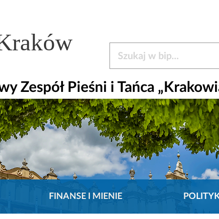
 Kraków
Szukaj w bip
y Zespół Pieśni i Tańca „Krakowi
FINANSE I MIENIE
POLITY