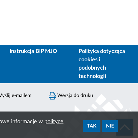
Instrukcja BIP MJO
Polityka dotycząca
cookies i
podobnych
technologii
yślij e-mailem
Wersja do druku
ółowe informacje w
polityce
TAK
NIE