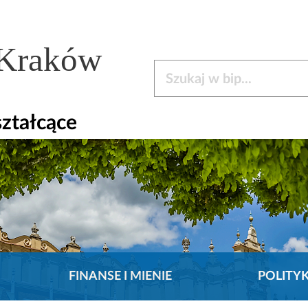
 Kraków
Szukaj w bip
ztałcące
FINANSE I MIENIE
POLITY