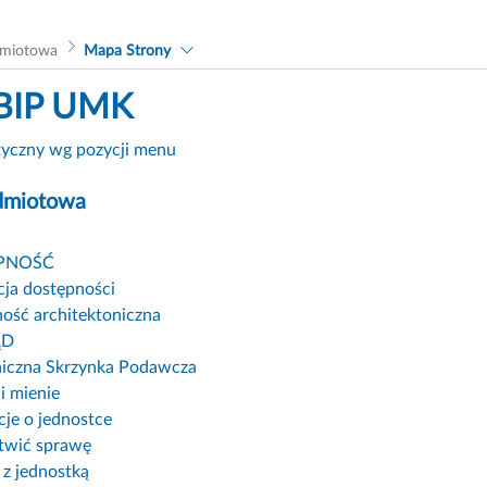
dmiotowa
Mapa Strony
BIP UMK
tyczny wg pozycji menu
dmiotowa
PNOŚĆ
cja dostępności
ość architektoniczna
ĄD
niczna Skrzynka Podawcza
i mienie
cje o jednostce
atwić sprawę
 z jednostką