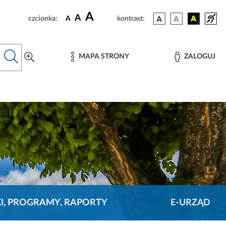
A
A
czcionka:
A
kontrast:
MAPA STRONY
ZALOGUJ
KI, PROGRAMY, RAPORTY
E-URZĄD