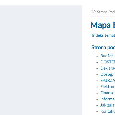
Strona Po
Mapa 
Indeks tema
Strona po
Budżet
DOSTĘ
Deklara
Dostępn
E-URZ
Elektro
Finanse 
Informa
Jak zał
Kontakt