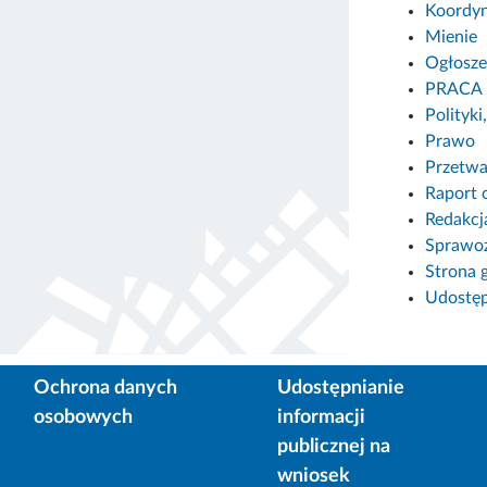
Koordyn
Mienie
Ogłosze
PRACA
Polityki
Prawo
Przetwa
Raport 
Redakcj
Sprawoz
Strona 
Udostęp
Ochrona danych
Udostępnianie
osobowych
informacji
publicznej na
wniosek