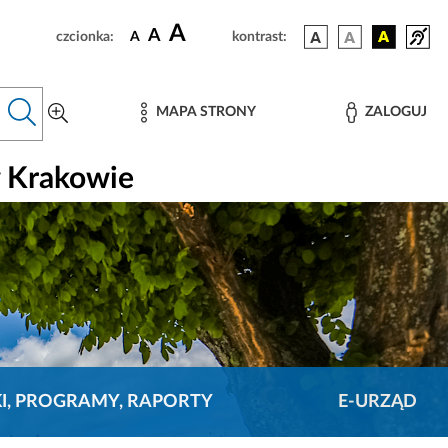
A
A
czcionka:
A
kontrast:
MAPA STRONY
ZALOGUJ
w Krakowie
KI, PROGRAMY, RAPORTY
E-URZĄD