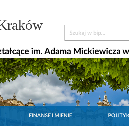
 Kraków
Szukaj w bip
ztałcące im. Adama Mickiewicza 
FINANSE I MIENIE
POLITY