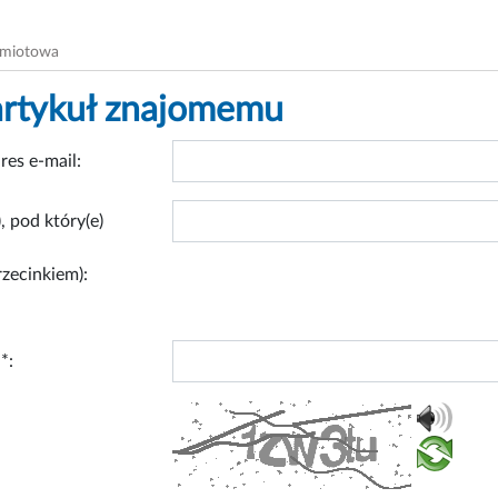
dmiotowa
artykuł znajomemu
res e-mail:
, pod który(e)
rzecinkiem):
*: