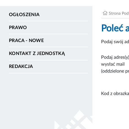
Strona Po
OGŁOSZENIA
Poleć 
PRAWO
PRACA - NOWE
Podaj swój ad
KONTAKT Z JEDNOSTKĄ
Podaj adres(y)
wysłać mail
REDAKCJA
(oddzielone p
Kod z obrazka