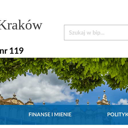
 Kraków
Szukaj w bip
nr 119
FINANSE I MIENIE
POLITY