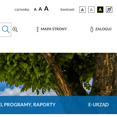
A
A
czcionka:
A
kontrast:
MAPA STRONY
ZALOGUJ
KI, PROGRAMY, RAPORTY
E-URZĄD