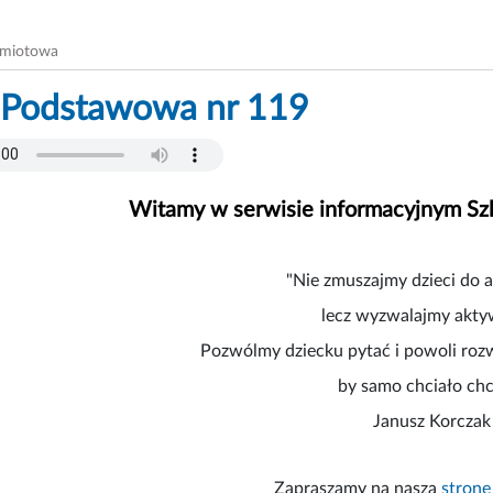
dmiotowa
 Podstawowa nr 119
Witamy w serwisie informacyjnym Sz
"Nie zmuszajmy dzieci do 
lecz wyzwalajmy akty
Pozwólmy dziecku pytać i powoli rozw
by samo chciało chc
Janusz Korczak
Zapraszamy na naszą
stronę