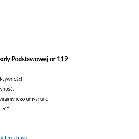
koły Podstawowej nr 119
aktywności,
wność.
ijajmy jego umysł tak,
ieć."
 internetową