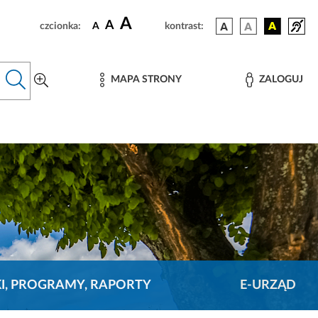
A
A
czcionka:
A
kontrast:
MAPA STRONY
ZALOGUJ
KI, PROGRAMY, RAPORTY
E-URZĄD