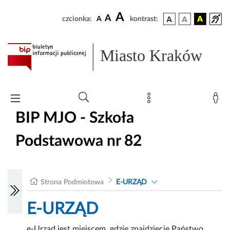
A
A
czcionka:
A
kontrast:
Miasto Kraków
BIP MJO - Szkoła
Podstawowa nr 82
Strona Podmiotowa
E-URZĄD
E-URZĄD
e-Urząd jest miejscem, gdzie znajdziecie Państwo