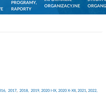
PROGRAMY,
ORGANIZACYJNE
ORGANI
E
RAPORTY
016,
2017
,
2018,
2019,
2020 I-IX,
2020 X-XII
,
2021
,
2022,