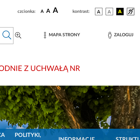
A
A
czcionka:
A
kontrast:
MAPA STRONY
ZALOGUJ
i: ZGODNIE Z UCHWAŁĄ NR
CA
POLITYKI,
INFORMACJE
STRUKT