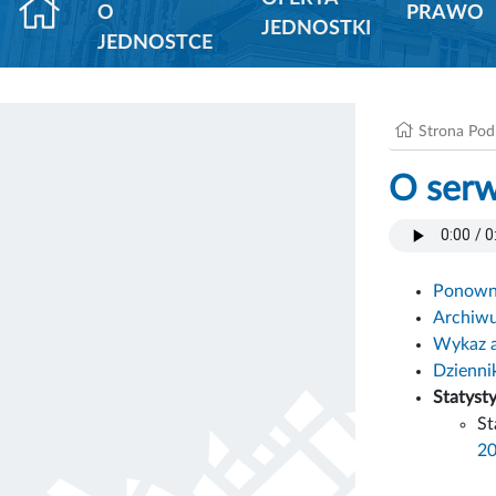
O
PRAWO
JEDNOSTKI
JEDNOSTCE
Strona Po
O serw
Ponowne
Archiw
Wykaz 
Dzienni
Statyst
St
2