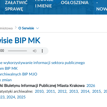
ZAŁATWIĆ
OGŁOSZENIA
-
I MIENIE
SPRAWĘ
NOW
dmiotowa
O Serwisie
isie BIP MK
 wykorzystywanie informacji sektora publicznego
um BIP MK
archiwalnych BIP MJO
k zmian
yki Biuletynu Informacji Publicznej Miasta Krakowa
2026
atystyki archiwalne:
2010
,
2011
,
2012
,
2013
,
2014
,
2015
,
2
023
,
2024
,
2025