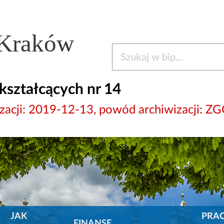
 Kraków
Szukaj w bip
kształcących nr 14
wizacji: 2019-12-13, powód archiwizacj
JAK
PRA
FINANSE