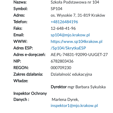
Nazwa:
Szkoła Podstawowa nr 104
Symbol:
SP104
Adres:
os. Wysokie 7, 31-819 Kraków
Telefon:
+48126484196
Faks:
12-648-41-96
Email:
sp104@mjo.krakow.pl
WWW:
https://www.sp104krakow.pl
Adres ESP:
/Sp104/SkrytkaESP
Adres e-doręczeń:
AE:PL-74831-92090-UUGET-27
NIP:
6782803436
REGON:
000709230
Zakres działania:
Działalność edukacyjna
Władze:
Dyrektor
mgr Barbara Sykulska
Inspektor Ochrony
Danych :
Marlena Dyrek,
inspektor1@mjo.krakow.pl