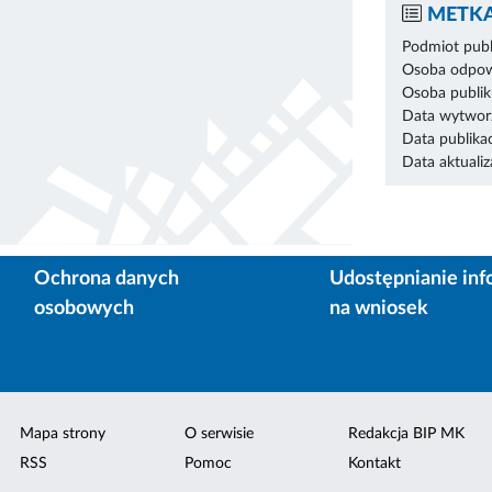
METKA
Podmiot publ
Osoba odpowi
Osoba publik
Data wytworz
Data publikac
Data aktualiza
Ochrona danych
Udostępnianie inf
osobowych
na wniosek
Mapa strony
O serwisie
Redakcja BIP MK
RSS
Pomoc
Kontakt