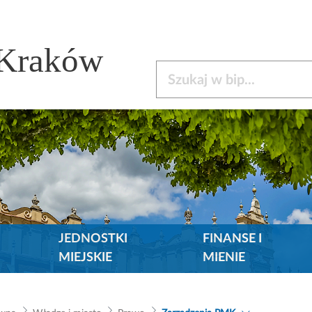
 Kraków
Szukaj w bip
JEDNOSTKI
FINANSE I
MIEJSKIE
MIENIE