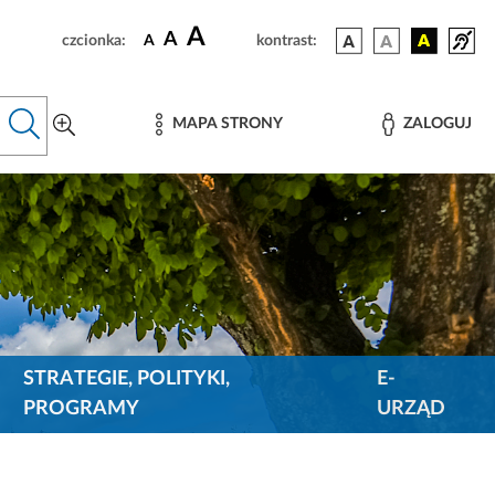
A
A
czcionka:
A
kontrast:
MAPA STRONY
ZALOGUJ
STRATEGIE, POLITYKI,
E-
PROGRAMY
URZĄD