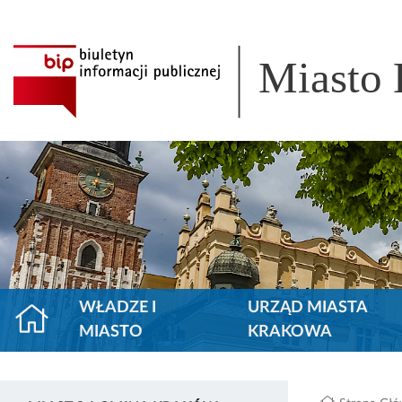
Miasto
WŁADZE I
URZĄD MIASTA
MIASTO
KRAKOWA