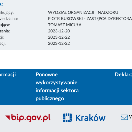
:
ikujący:
WYDZIAŁ ORGANIZACJI I NADZORU
edzialna:
PIOTR BUKOWSKI - ZASTĘPCA DYREKTOR
ująca:
TOMASZ MICUŁA
enia:
2023-12-20
ji:
2023-12-22
cji:
2023-12-22
ormacji
Ponowne
Deklar
wykorzystywanie
informacji sektora
publicznego
W