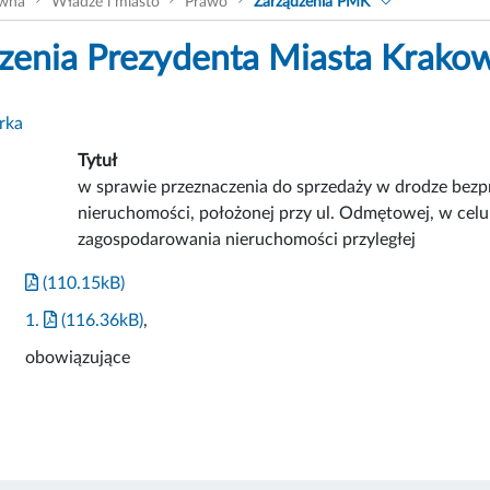
ówna
Władze i miasto
Prawo
Zarządzenia PMK
zenia Prezydenta Miasta Krako
rka
Tytuł
w sprawie przeznaczenia do sprzedaży w drodze bez
nieruchomości, położonej przy ul. Odmętowej, w ce
zagospodarowania nieruchomości przyległej
(110.15kB)
1.
(116.36kB)
,
obowiązujące