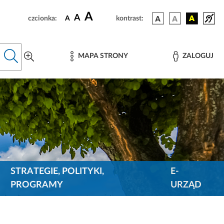
A
A
czcionka:
A
kontrast:
MAPA STRONY
ZALOGUJ
STRATEGIE, POLITYKI,
E-
PROGRAMY
URZĄD