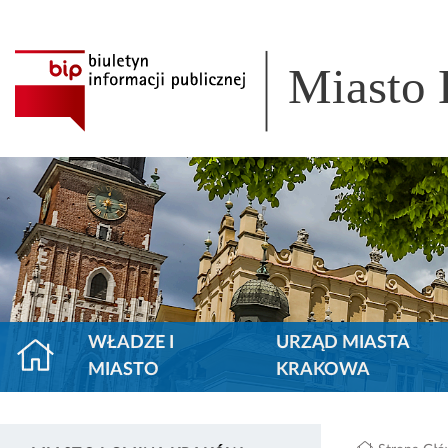
Miasto
WŁADZE I
URZĄD MIASTA
MIASTO
KRAKOWA