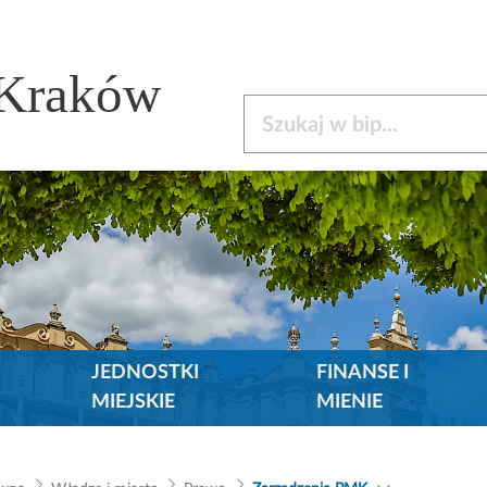
 Kraków
Szukaj w bip
JEDNOSTKI
FINANSE I
MIEJSKIE
MIENIE