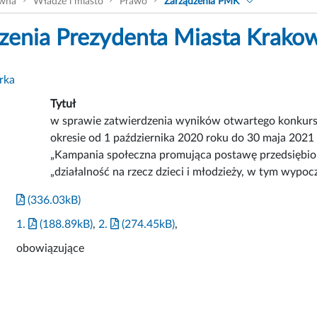
ówna
Władze i miasto
Prawo
Zarządzenia PMK
zenia Prezydenta Miasta Krako
rka
Tytuł
w sprawie zatwierdzenia wyników otwartego konkursu
okresie od 1 października 2020 roku do 30 maja 2021 
„Kampania społeczna promująca postawę przedsiębior
„działalność na rzecz dzieci i młodzieży, w tym wypoc
(336.03kB)
1.
(188.89kB)
,
2.
(274.45kB)
,
obowiązujące