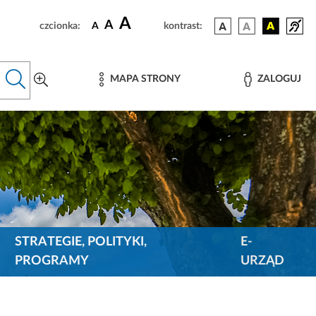
A
A
czcionka:
A
kontrast:
MAPA STRONY
ZALOGUJ
STRATEGIE, POLITYKI,
E-
PROGRAMY
URZĄD