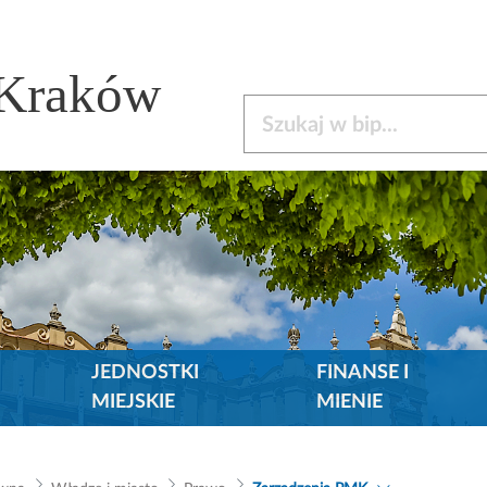
 Kraków
Szukaj w bip
JEDNOSTKI
FINANSE I
MIEJSKIE
MIENIE