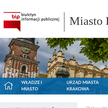
Miasto
WŁADZE I
URZĄD MIASTA
MIASTO
KRAKOWA