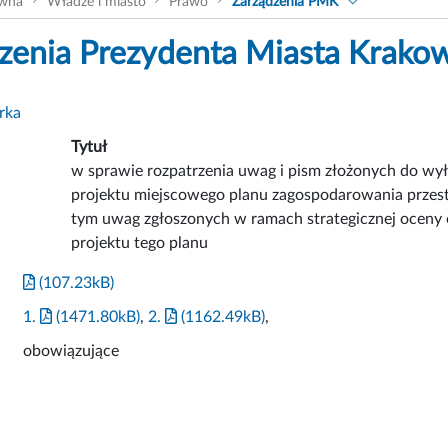
ówna
Władze i miasto
Prawo
Zarządzenia PMK
zenia Prezydenta Miasta Krako
rka
Tytuł
w sprawie rozpatrzenia uwag i pism złożonych do wy
projektu miejscowego planu zagospodarowania przest
tym uwag zgłoszonych w ramach strategicznej oceny
projektu tego planu
(107.23kB)
1.
(1471.80kB)
,
2.
(1162.49kB)
,
obowiązujące