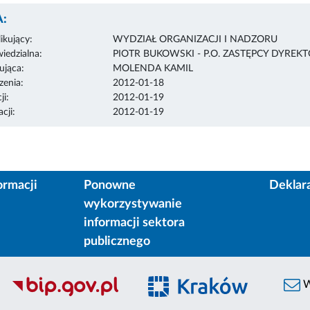
:
ikujący:
WYDZIAŁ ORGANIZACJI I NADZORU
edzialna:
PIOTR BUKOWSKI - P.O. ZASTĘPCY DYREK
ująca:
MOLENDA KAMIL
enia:
2012-01-18
ji:
2012-01-19
cji:
2012-01-19
ormacji
Ponowne
Deklar
wykorzystywanie
informacji sektora
publicznego
W