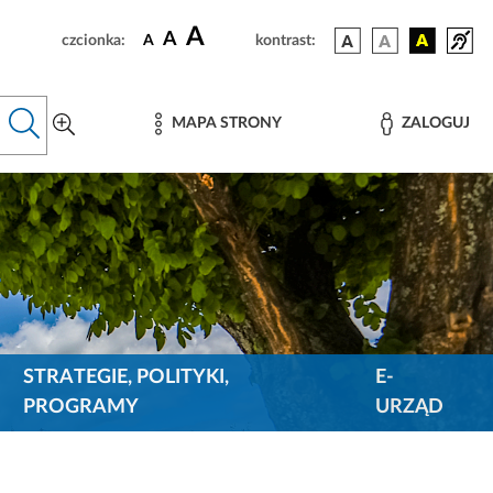
A
A
czcionka:
A
kontrast:
MAPA STRONY
ZALOGUJ
STRATEGIE, POLITYKI,
E-
PROGRAMY
URZĄD