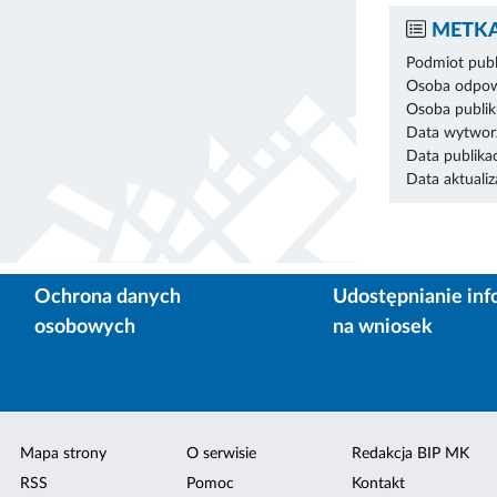
METKA
Podmiot publ
Osoba odpowi
Osoba publik
Data wytworz
Data publikac
Data aktualiza
Ochrona danych
Udostępnianie inf
osobowych
na wniosek
Mapa strony
O serwisie
Redakcja BIP MK
RSS
Pomoc
Kontakt