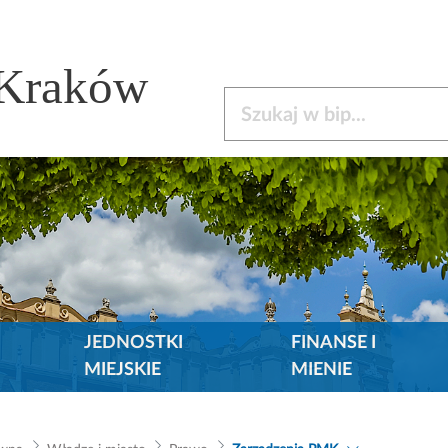
 Kraków
Szukaj w bip
JEDNOSTKI
FINANSE I
MIEJSKIE
MIENIE