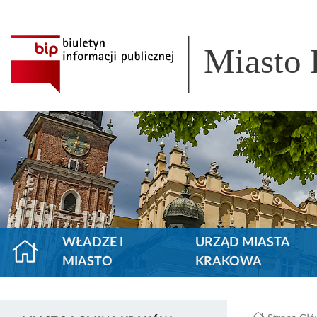
Miasto
WŁADZE I
URZĄD MIASTA
MIASTO
KRAKOWA