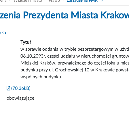
ówna
Władze i miasto
Prawo
Zarządzenia PMK
zenia Prezydenta Miasta Krako
rka
Tytuł
w sprawie oddania w trybie bezprzetargowym w użyt
06.10.2093r. części udziału w nieruchomości grunto
Miejskiej Kraków, przynależnego do części lokalu mi
budynku przy ul. Grochowskiej 10 w Krakowie powsta
wspólnych budynku.
(70.36kB)
obowiązujące