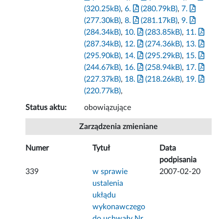
(320.25kB)
,
6.
(280.79kB)
,
7.
(277.30kB)
,
8.
(281.17kB)
,
9.
(284.34kB)
,
10.
(283.85kB)
,
11.
(287.34kB)
,
12.
(274.36kB)
,
13.
(295.90kB)
,
14.
(295.29kB)
,
15.
(244.67kB)
,
16.
(258.94kB)
,
17.
(227.37kB)
,
18.
(218.26kB)
,
19.
(220.77kB)
,
Status aktu:
obowiązujące
Zarządzenia zmieniane
Numer
Tytuł
Data
podpisania
339
w sprawie
2007-02-20
ustalenia
ukłądu
wykonawczego
do uchwały Nr