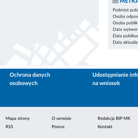
METKA
Podmiot publ
Osoba odpowi
Osoba publik
Data wytworz
Data publikac
Data aktualiza
Ochrona danych
Udostępnianie inf
osobowych
na wniosek
Mapa strony
O serwisie
Redakcja BIP MK
RSS
Pomoc
Kontakt