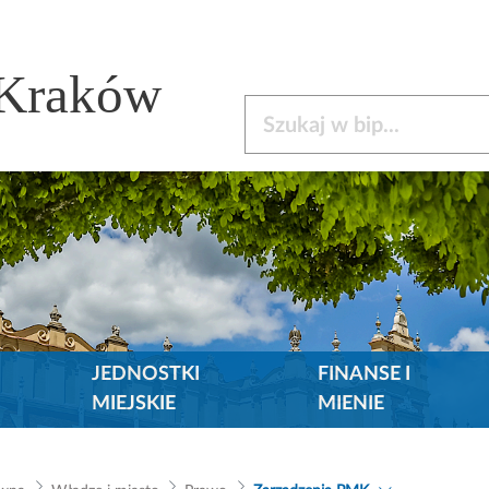
 Kraków
Szukaj w bip
JEDNOSTKI
FINANSE I
MIEJSKIE
MIENIE