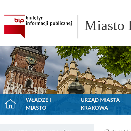
Miasto
WŁADZE I
URZĄD MIASTA
MIASTO
KRAKOWA