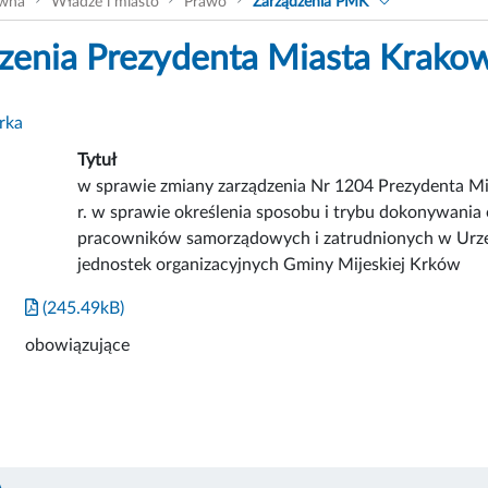
ówna
Władze i miasto
Prawo
Zarządzenia PMK
zenia Prezydenta Miasta Krako
rka
Tytuł
w sprawie zmiany zarządzenia Nr 1204 Prezydenta M
r. w sprawie określenia sposobu i trybu dokonywania 
pracowników samorządowych i zatrudnionych w Urze
jednostek organizacyjnych Gminy Mijeskiej Krków
(245.49kB)
obowiązujące