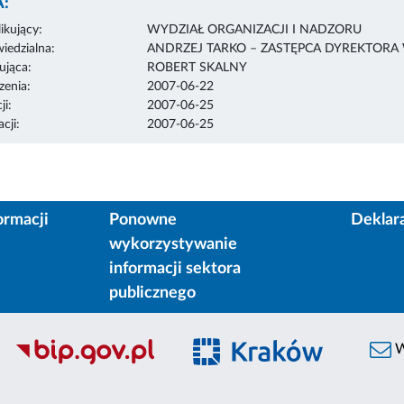
:
ikujący:
WYDZIAŁ ORGANIZACJI I NADZORU
edzialna:
ANDRZEJ TARKO – ZASTĘPCA DYREKTORA
ująca:
ROBERT SKALNY
enia:
2007-06-22
ji:
2007-06-25
cji:
2007-06-25
ormacji
Ponowne
Deklar
wykorzystywanie
informacji sektora
publicznego
W