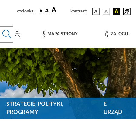
A
A
czcionka:
A
kontrast:
MAPA STRONY
ZALOGUJ
STRATEGIE, POLITYKI,
E-
PROGRAMY
URZĄD