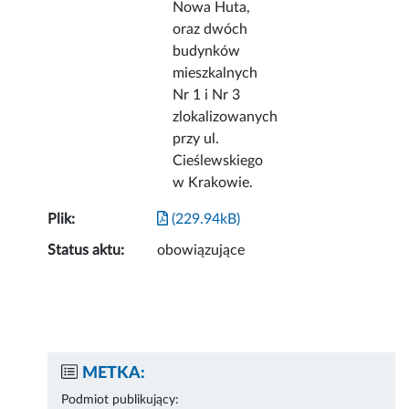
Nowa Huta,
oraz dwóch
budynków
mieszkalnych
Nr 1 i Nr 3
zlokalizowanych
przy ul.
Cieślewskiego
w Krakowie.
Plik:
(229.94kB)
Status aktu:
obowiązujące
METKA:
Podmiot publikujący: