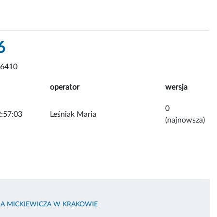
6
 6410
operator
wersja
0
:57:03
Leśniak Maria
(najnowsza)
MA MICKIEWICZA W KRAKOWIE