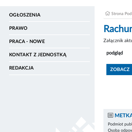
Strona Po
OGŁOSZENIA
Rachun
PRAWO
Załącznik ak
PRACA - NOWE
podgląd
KONTAKT Z JEDNOSTKĄ
REDAKCJA
ZOBACZ
METKA
Podmiot publ
Osoba odpowi