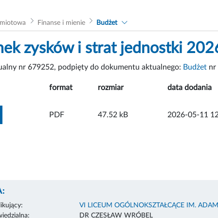
dmiotowa
Finanse i mienie
Budżet
ek zysków i strat jednostki 202
tualny nr 679252, podpięty do dokumentu aktualnego:
Budżet
nr
format
rozmiar
data dodania
ZOBACZ ZAŁĄCZNIK
PDF
47.52 kB
2026-05-11 12
:
ikujący:
VI LICEUM OGÓLNOKSZTAŁCĄCE IM. ADA
edzialna:
DR CZESŁAW WRÓBEL