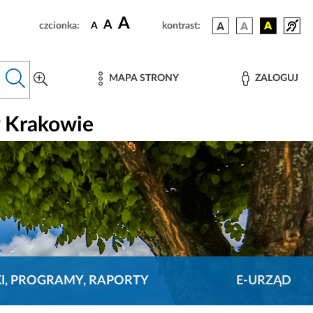
A
A
czcionka:
A
kontrast:
MAPA STRONY
ZALOGUJ
w Krakowie
KI, PROGRAMY, RAPORTY
E-URZĄD