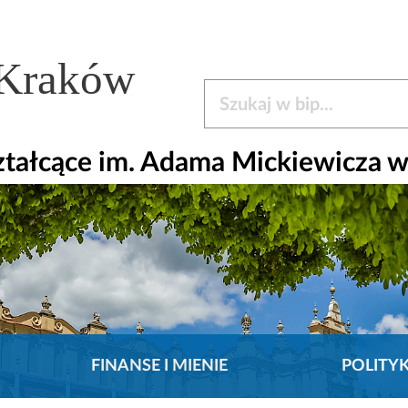
 Kraków
Szukaj w bip
ztałcące im. Adama Mickiewicza 
FINANSE I MIENIE
POLITY