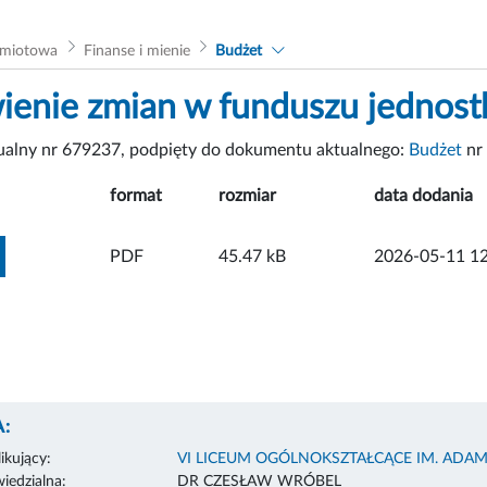
dmiotowa
Finanse i mienie
Budżet
ienie zmian w funduszu jednost
tualny nr 679237, podpięty do dokumentu aktualnego:
Budżet
nr
format
rozmiar
data dodania
ZOBACZ ZAŁĄCZNIK
PDF
45.47 kB
2026-05-11 12
:
ikujący:
VI LICEUM OGÓLNOKSZTAŁCĄCE IM. ADA
edzialna:
DR CZESŁAW WRÓBEL