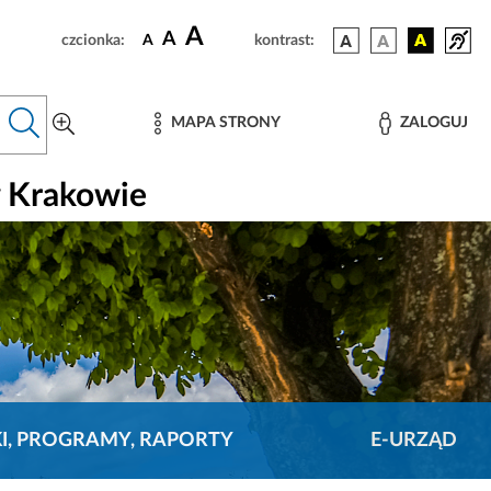
A
A
czcionka:
A
kontrast:
MAPA STRONY
ZALOGUJ
w Krakowie
KI, PROGRAMY, RAPORTY
E-URZĄD