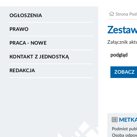
Strona Po
OGŁOSZENIA
Zestaw
PRAWO
Załącznik ak
PRACA - NOWE
podgląd
KONTAKT Z JEDNOSTKĄ
REDAKCJA
ZOBACZ
METKA
Podmiot publ
Osoba odpowi