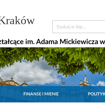
 Kraków
Szukaj w bip
ztałcące im. Adama Mickiewicza 
FINANSE I MIENIE
POLITY