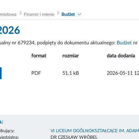
dmiotowa
Finanse i mienie
Budżet
2026
tualny nr 679234, podpięty do dokumentu aktualnego:
Budżet
nr
format
rozmiar
data dodania
ZOBACZ ZAŁĄCZNIK
PDF
51.1 kB
2026-05-11 12
:
ikujący:
VI LICEUM OGÓLNOKSZTAŁCĄCE IM. ADA
edzialna:
DR CZESŁAW WRÓBEL