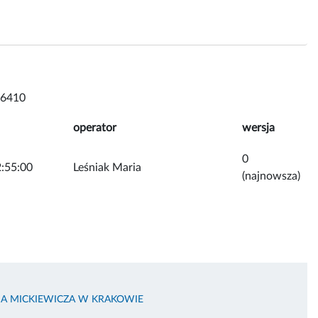
 6410
operator
wersja
0
:55:00
Leśniak Maria
(najnowsza)
MA MICKIEWICZA W KRAKOWIE