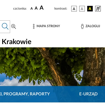
A
A
czcionka:
A
kontrast:
MAPA STRONY
ZALOGUJ
w Krakowie
KI, PROGRAMY, RAPORTY
E-URZĄD