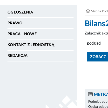
Strona Po
OGŁOSZENIA
Bilans
PRAWO
Załącznik ak
PRACA - NOWE
podgląd
KONTAKT Z JEDNOSTKĄ
REDAKCJA
ZOBACZ
METKA
Podmiot publ
Osoba odpowi