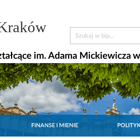
 Kraków
Szukaj w bip
ztałcące im. Adama Mickiewicza 
FINANSE I MIENIE
POLITY