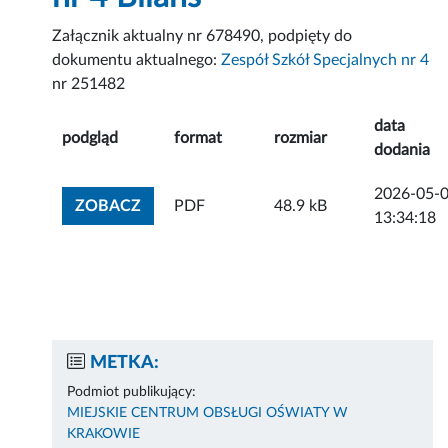
Załącznik aktualny nr 678490, podpięty do
dokumentu aktualnego:
Zespół Szkół Specjalnych nr 4
nr 251482
data
podgląd
format
rozmiar
dodania
2026-05-
ZOBACZ ZAŁĄCZNIK
ZOBACZ
PDF
48.9 kB
13:34:18
METKA:
Podmiot publikujący:
MIEJSKIE CENTRUM OBSŁUGI OŚWIATY W
KRAKOWIE