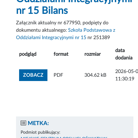
nr 15 Bilans
Załącznik aktualny nr 677950, podpięty do
dokumentu aktualnego:
Szkoła Podstawowa z
Oddziałami Integracyjnymi nr 15
nr 251389
data
podgląd
format
rozmiar
dodania
2026-05-
ZOBACZ ZAŁĄCZNIK
ZOBACZ
PDF
304.62 kB
11:30:19
METKA:
Podmiot publikujący: