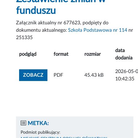
funduszu
Załącznik aktualny nr 677623, podpięty do
dokumentu aktualnego:
Szkoła Podstawowa nr 114
nr
251335
data
podgląd
format
rozmiar
dodania
2026-05-
ZOBACZ ZAŁĄCZNIK
ZOBACZ
PDF
45.43 kB
10:42:35
METKA:
Podmiot publikujący: