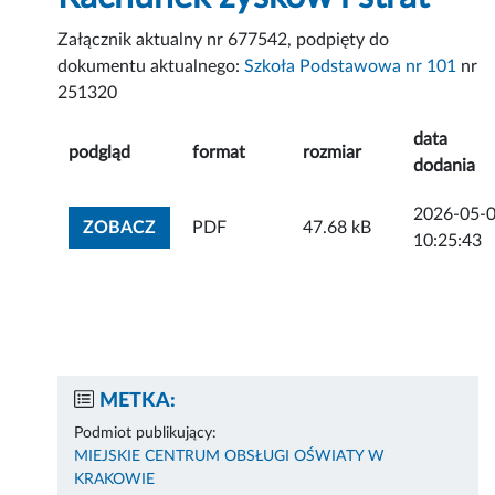
Załącznik aktualny nr 677542, podpięty do
dokumentu aktualnego:
Szkoła Podstawowa nr 101
nr
251320
data
podgląd
format
rozmiar
dodania
2026-05-
ZOBACZ ZAŁĄCZNIK
ZOBACZ
PDF
47.68 kB
10:25:43
METKA:
Podmiot publikujący:
MIEJSKIE CENTRUM OBSŁUGI OŚWIATY W
KRAKOWIE