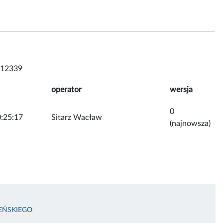
 12339
operator
wersja
0
:25:17
Sitarz Wacław
(najnowsza)
LEŃSKIEGO