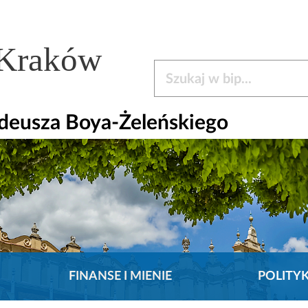
 Kraków
Szukaj w bip
adeusza Boya-Żeleńskiego
FINANSE I MIENIE
POLITY