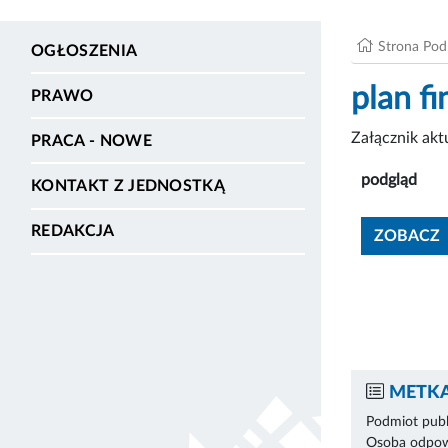
Strona Po
OGŁOSZENIA
plan f
PRAWO
Załącznik ak
PRACA - NOWE
podgląd
KONTAKT Z JEDNOSTKĄ
REDAKCJA
ZOBACZ
METKA
Podmiot publ
Osoba odpowi