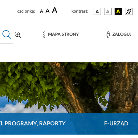
A
A
czcionka:
A
kontrast:
MAPA STRONY
ZALOGUJ
KI, PROGRAMY, RAPORTY
E-URZĄD