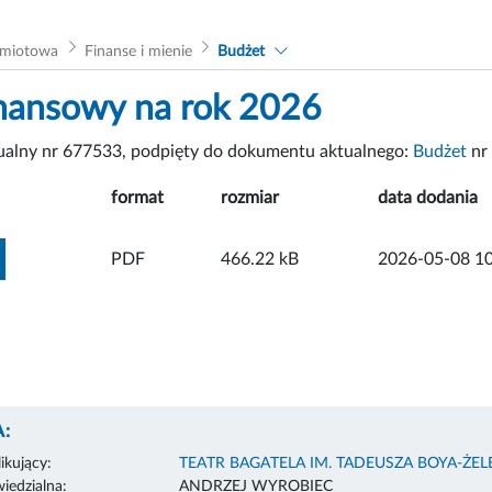
dmiotowa
Finanse i mienie
Budżet
inansowy na rok 2026
tualny nr 677533, podpięty do dokumentu aktualnego:
Budżet
nr
format
rozmiar
data dodania
ZOBACZ ZAŁĄCZNIK
PDF
466.22 kB
2026-05-08 10
:
ikujący:
TEATR BAGATELA IM. TADEUSZA BOYA-ŻE
edzialna:
ANDRZEJ WYROBIEC