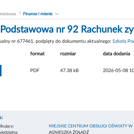
dmiotowa
Finanse i mienie
 Podstawowa nr 92 Rachunek zys
tualny nr 677461, podpięty do dokumentu aktualnego:
Szkoła Po
format
rozmiar
data dodania
ZOBACZ ZAŁĄCZNIK
PDF
47.38 kB
2026-05-08 10
:
ikujący:
MIEJSKIE CENTRUM OBSŁUGI OŚWIATY W
edzialna:
AGNIESZKA ŻOŁĄDŹ