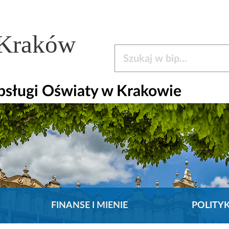
 Kraków
Szukaj w bip
bsługi Oświaty w Krakowie
FINANSE I MIENIE
POLITY