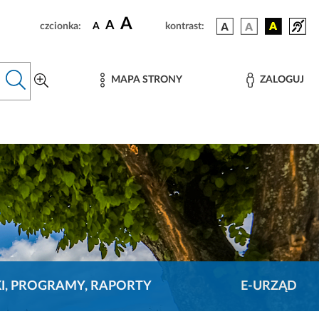
A
A
czcionka:
A
kontrast:
MAPA STRONY
ZALOGUJ
KI, PROGRAMY, RAPORTY
E-URZĄD