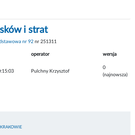
ków i strat
dstawowa nr 92
nr 251311
operator
wersja
0
:15:03
Pulchny Krzysztof
(najnowsza)
 KRAKOWIE