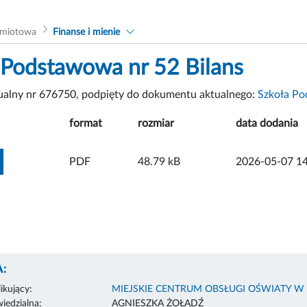
dmiotowa
Finanse i mienie
 Podstawowa nr 52 Bilans
tualny nr 676750, podpięty do dokumentu aktualnego:
Szkoła Po
format
rozmiar
data dodania
ZOBACZ ZAŁĄCZNIK
PDF
48.79 kB
2026-05-07 14
:
ikujący:
MIEJSKIE CENTRUM OBSŁUGI OŚWIATY W
edzialna:
AGNIESZKA ŻOŁĄDŹ