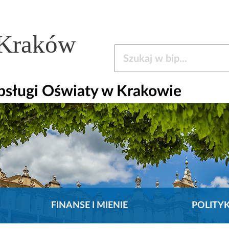
 Kraków
Szukaj w bip
bsługi Oświaty w Krakowie
FINANSE I MIENIE
POLITY