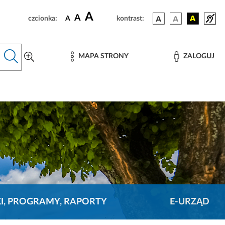
A
A
czcionka:
A
kontrast:
MAPA STRONY
ZALOGUJ
KI, PROGRAMY, RAPORTY
E-URZĄD