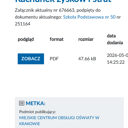
Załącznik aktualny nr 676663, podpięty do
dokumentu aktualnego:
Szkoła Podstawowa nr 50
nr
251164
data
podgląd
format
rozmiar
dodania
2026-05-
ZOBACZ ZAŁĄCZNIK
ZOBACZ
PDF
47.66 kB
14:25:22
METKA:
Podmiot publikujący:
MIEJSKIE CENTRUM OBSŁUGI OŚWIATY W
KRAKOWIE